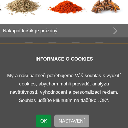
Nákupní košík
je prázdný
INFORMACE O COOKIES
Obchodní podmínky
My a naši partneři potřebujeme Váš souhlas k využití
cookies, abychom mohli provádět analýzu
Doprava a platba
návštěvnosti, vyhodnocení a personalizaci reklam.
Odstoupení od smlouvy
Souhlas udělíte kliknutím na tlačítko „OK“.
Kontakt
OK
NASTAVENÍ
© 2026 B E N K O R s.r.o.
Nastavení cookies
Vytvořil
WEBHIT®