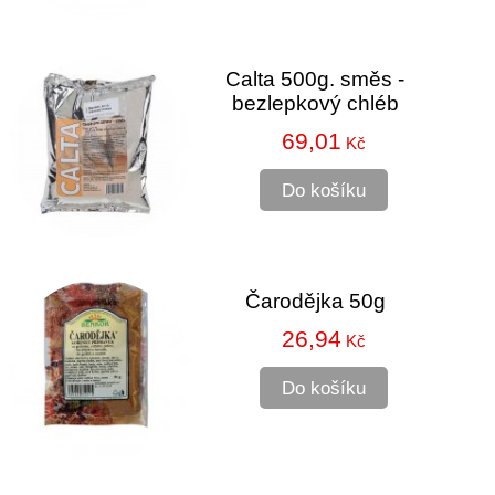
Calta 500g. směs -
bezlepkový chléb
69,01
Kč
Do košíku
Čarodějka 50g
26,94
Kč
Do košíku