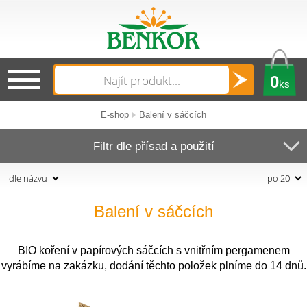
0
ks
E-shop
Balení v sáčcích
Filtr dle přísad a použití
Balení v sáčcích
BIO koření v papírových sáčcích s vnitřním pergamenem
vyrábíme na zakázku, dodání těchto položek plníme do 14 dnů.