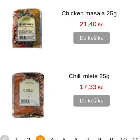
Chicken masala 25g
21,40
Kč
Do košíku
Chilli mleté 25g
17,33
Kč
Do košíku
1
2
3
4
5
6
7
8
9
10
11