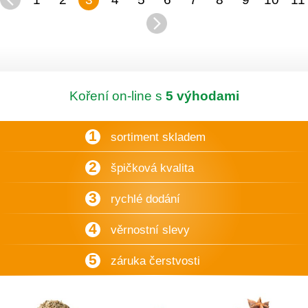
Koření on-line s
5 výhodami
1
sortiment skladem
2
špičková kvalita
3
rychlé dodání
4
věrnostní slevy
5
záruka čerstvosti