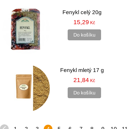
Fenykl celý 20g
15,29
Kč
Do košíku
Fenykl mletý 17 g
21,84
Kč
Do košíku
1
2
3
4
5
6
7
8
9
10
11