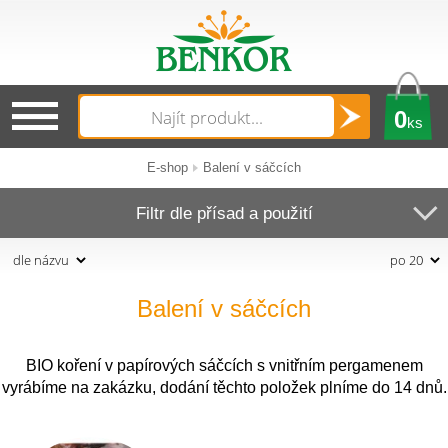
0
ks
E-shop
Balení v sáčcích
Filtr dle přísad a použití
Balení v sáčcích
BIO koření v papírových sáčcích s vnitřním pergamenem
vyrábíme na zakázku, dodání těchto položek plníme do 14 dnů.