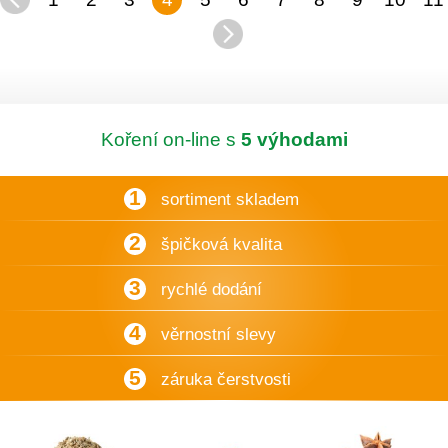
Koření on-line s
5 výhodami
1
sortiment skladem
2
špičková kvalita
3
rychlé dodání
4
věrnostní slevy
5
záruka čerstvosti