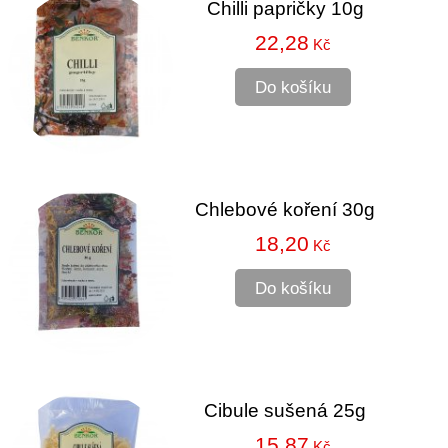
Chilli papričky 10g
22,28
Kč
Do košíku
Chlebové koření 30g
18,20
Kč
Do košíku
Cibule sušená 25g
15,87
Kč