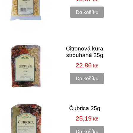
Do košíku
Citronová kůra
strouhaná 25g
22,86
Kč
Do košíku
Čubrica 25g
25,19
Kč
Do košíku