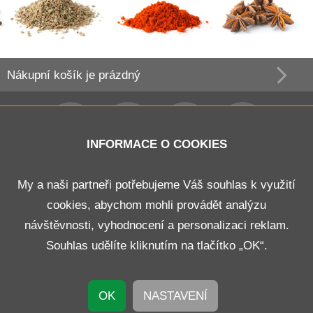
Nákupní košík
je prázdný
INFORMACE O COOKIES
Obchodní podmínky
My a naši partneři potřebujeme Váš souhlas k využití
cookies, abychom mohli provádět analýzu
Doprava a platba
návštěvnosti, vyhodnocení a personalizaci reklam.
Odstoupení od smlouvy
Souhlas udělíte kliknutím na tlačítko „OK“.
Kontakt
OK
NASTAVENÍ
© 2026 B E N K O R s.r.o.
Nastavení cookies
Vytvořil
WEBHIT®