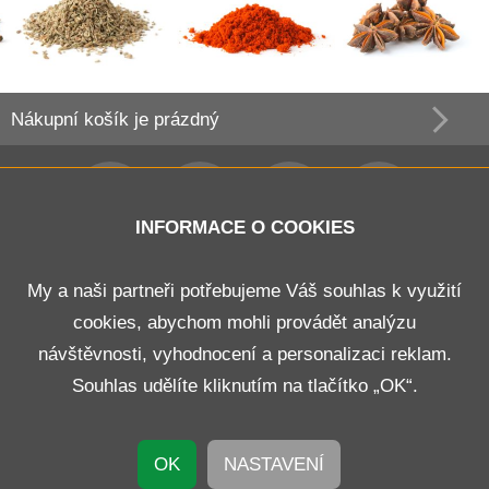
Nákupní košík
je prázdný
INFORMACE O COOKIES
Obchodní podmínky
My a naši partneři potřebujeme Váš souhlas k využití
cookies, abychom mohli provádět analýzu
Doprava a platba
návštěvnosti, vyhodnocení a personalizaci reklam.
Odstoupení od smlouvy
Souhlas udělíte kliknutím na tlačítko „OK“.
Kontakt
OK
NASTAVENÍ
© 2026 B E N K O R s.r.o.
Nastavení cookies
Vytvořil
WEBHIT®