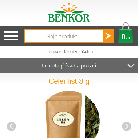
0
ks
E-shop
Balení v sáčcích
Filtr dle přísad a použití
Celer list 8 g