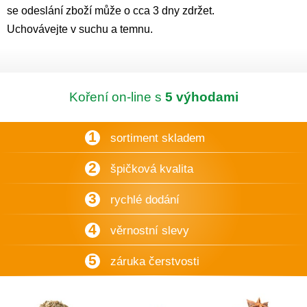
se odeslání zboží může o cca 3 dny zdržet.
Uchovávejte v suchu a temnu.
Koření on-line s
5 výhodami
1
sortiment skladem
2
špičková kvalita
3
rychlé dodání
4
věrnostní slevy
5
záruka čerstvosti