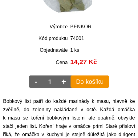
Výrobce
BENKOR
Kód produktu
74001
Objednáváte
1 ks
14,27
Kč
Cena
-
+
Do košíku
Bobkový list patří do každé marinády k masu, hlavně ke
zvěřině, do zeleniny nakládané v octě. Každá omáčka
k masu se koření bobkovým listem, ale opatrně, obvykle
stačí jeden list. Koření hraje v omáčce prim! Staré přísloví
říká, že omáčka v kuchyni je stejně důležitá jako dirigent