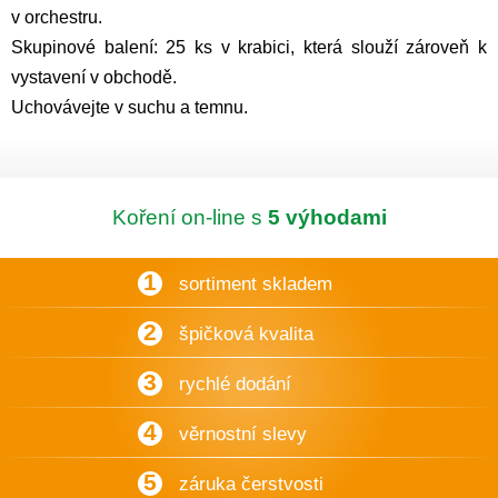
v orchestru.
Skupinové balení: 25 ks v krabici, která slouží zároveň k
vystavení v obchodě.
Uchovávejte v suchu a temnu.
Koření on-line s
5 výhodami
1
sortiment skladem
2
špičková kvalita
3
rychlé dodání
4
věrnostní slevy
5
záruka čerstvosti