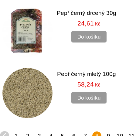
Pepř černý drcený 30g
24,61
Kč
Do košíku
Pepř černý mletý 100g
58,24
Kč
Do košíku
1
2
3
4
5
6
7
8
9
10
11