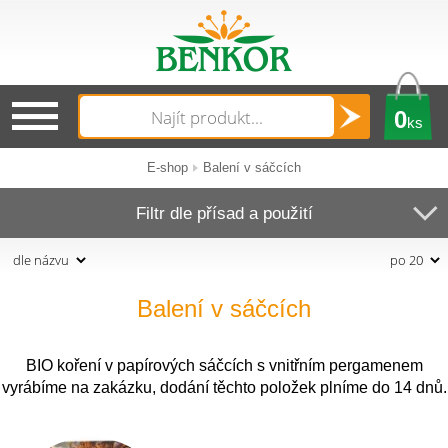
0
ks
E-shop
Balení v sáčcích
Filtr dle přísad a použití
Balení v sáčcích
BIO koření v papírových sáčcích s vnitřním pergamenem
vyrábíme na zakázku, dodání těchto položek plníme do 14 dnů.