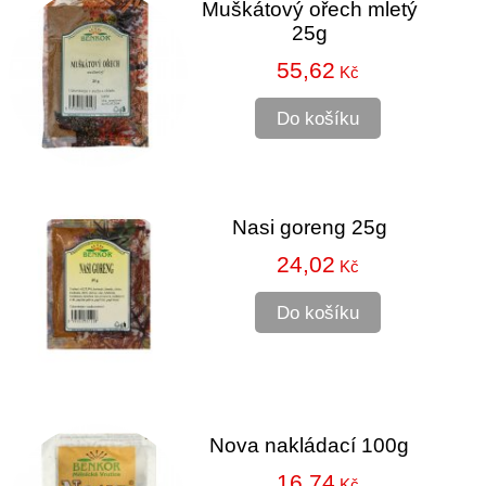
Muškátový ořech mletý
25g
55,62
Kč
Do košíku
Nasi goreng 25g
24,02
Kč
Do košíku
Nova nakládací 100g
16,74
Kč