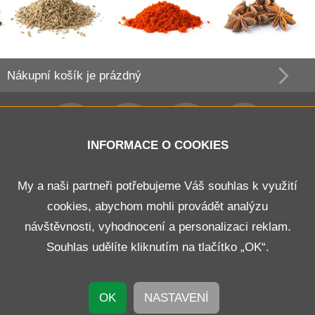
Nákupní košík
je prázdný
INFORMACE O COOKIES
Obchodní podmínky
My a naši partneři potřebujeme Váš souhlas k využití
cookies, abychom mohli provádět analýzu
Doprava a platba
návštěvnosti, vyhodnocení a personalizaci reklam.
Odstoupení od smlouvy
Souhlas udělíte kliknutím na tlačítko „OK“.
Kontakt
OK
NASTAVENÍ
© 2026 B E N K O R s.r.o.
Nastavení cookies
Vytvořil
WEBHIT®