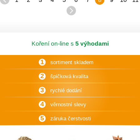
Koření on-line s
5 výhodami
1
sortiment skladem
2
špičková kvalita
3
rychlé dodání
4
věrnostní slevy
5
záruka čerstvosti