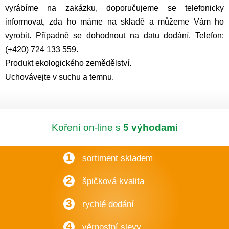
vyrábíme na zakázku, doporučujeme se telefonicky
informovat, zda ho máme na skladě a můžeme Vám ho
vyrobit. Případně se dohodnout na datu dodání. Telefon:
(+420) 724 133 559.
Produkt ekologického zemědělství.
Uchovávejte v suchu a temnu.
Koření on-line s
5 výhodami
1
sortiment skladem
2
špičková kvalita
3
rychlé dodání
4
věrnostní slevy