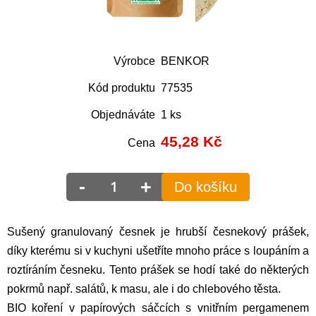
Výrobce
BENKOR
Kód produktu
77535
Objednáváte
1 ks
45,28
Kč
Cena
-
+
Do košíku
Sušený granulovaný česnek je hrubší česnekový prášek,
díky kterému si v kuchyni ušetříte mnoho práce s loupáním a
roztíráním česneku. Tento prášek se hodí také do některých
pokrmů např. salátů, k masu, ale i do chlebového těsta.
BIO koření v papírových sáčcích s vnitřním pergamenem