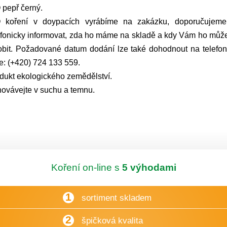
 pepř černý.
 koření v doypacích vyrábíme na zakázku, doporučujem
efonicky informovat, zda ho máme na skladě a kdy Vám ho mů
obit. Požadované datum dodání lze také dohodnout na telefo
le: (+420) 724 133 559.
dukt ekologického zemědělství.
ovávejte v suchu a temnu.
Koření on-line s
5 výhodami
1
sortiment skladem
2
špičková kvalita