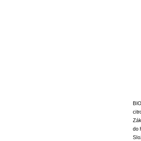
BIO
cit
Zák
do 
Slo