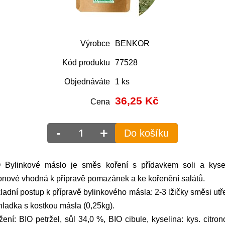
Výrobce
BENKOR
Kód produktu
77528
Objednáváte
1 ks
36,25
Kč
Cena
-
+
Do košíku
 Bylinkové máslo je směs koření s přídavkem soli a kyse
ronové vhodná k přípravě pomazánek a ke kořenění salátů.
ladní postup k přípravě bylinkového másla: 2-3 lžičky směsi ut
hladka s kostkou másla (0,25kg).
žení: BIO petržel, sůl 34,0 %, BIO cibule, kyselina: kys. citron