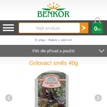
0
ks
E-shop
Balení v sáčcích
Filtr dle přísad a použití
Grilovací směs 40g