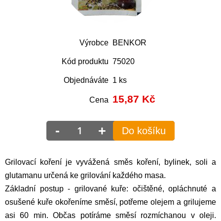
Výrobce
BENKOR
Kód produktu
75020
Objednáváte
1 ks
15,87
Kč
Cena
-
+
Do košíku
Grilovací koření je vyvážená směs koření, bylinek, soli a
glutamanu určená ke grilování každého masa.
Základní postup - grilované kuře: očištěné, opláchnuté a
osušené kuře okořeníme směsí, potřeme olejem a grilujeme
asi 60 min. Občas potíráme směsí rozmíchanou v oleji.