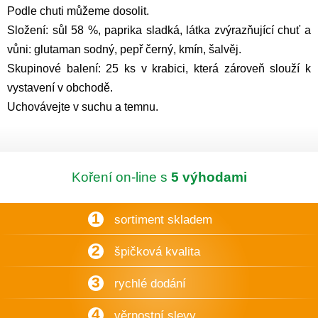
Podle chuti můžeme dosolit.
Složení: sůl 58 %, paprika sladká, látka zvýrazňující chuť a
vůni: glutaman sodný, pepř černý, kmín, šalvěj.
Skupinové balení: 25 ks v krabici, která zároveň slouží k
vystavení v obchodě.
Uchovávejte v suchu a temnu.
Koření on-line s
5 výhodami
1
sortiment skladem
2
špičková kvalita
3
rychlé dodání
4
věrnostní slevy