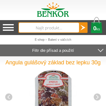
0
ks
E-shop
Balení v sáčcích
Filtr dle přísad a použití
Angula gulášový základ bez lepku 30g