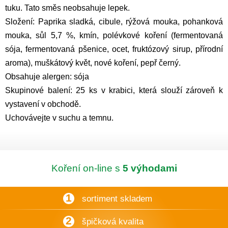
tuku. Tato směs neobsahuje lepek.
Složení: Paprika sladká, cibule, rýžová mouka, pohanková
mouka, sůl 5,7 %, kmín, polévkové koření (fermentovaná
sója, fermentovaná pšenice, ocet, fruktózový sirup, přírodní
aroma), muškátový květ, nové koření, pepř černý.
Obsahuje alergen: sója
Skupinové balení: 25 ks v krabici, která slouží zároveň k
vystavení v obchodě.
Uchovávejte v suchu a temnu.
Koření on-line s
5 výhodami
1
sortiment skladem
2
špičková kvalita